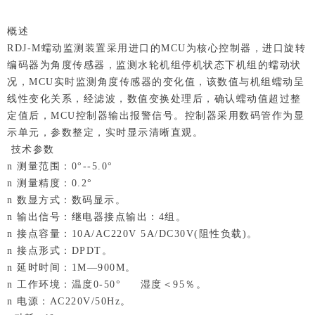
概述
RDJ-M蠕动监测装置采用进口的MCU为核心控制器，进口旋转
编码器为角度传感器，监测水轮机组停机状态下机组的蠕动状
况，MCU实时监测角度传感器的变化值，该数值与机组蠕动呈
线性变化关系，经滤波，数值变换处理后，确认蠕动值超过整
定值后，MCU控制器输出报警信号。控制器采用数码管作为显
示单元，参数整定，实时显示清晰直观。
技术参数
n 测量范围：0°--5.0°
n 测量精度：0.2°
n 数显方式：数码显示。
n 输出信号：继电器接点输出：4组。
n 接点容量：10A/AC220V 5A/DC30V(阻性负载)。
n 接点形式：DPDT。
n 延时时间：1M—900M。
n 工作环境：温度0-50° 湿度＜95％。
n 电源：AC220V/50Hz。