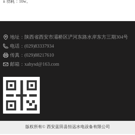
n 功耗：10w。
地址：
陕西省西安市灞桥区浐河东路水岸东方三期304号
电话：
(029)83337934
传真：
(029)88217610
邮箱：
xahysd@163.com
版权所有©
西安蓝田县恒远水电设备有限公司