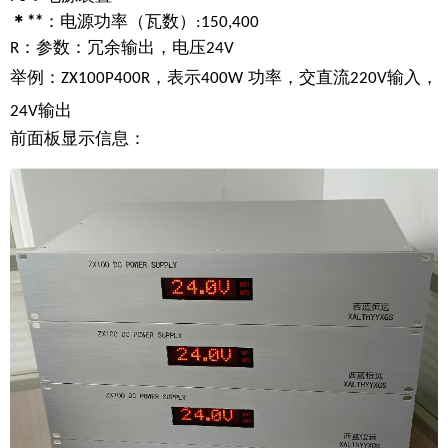
电源功率
瓦数
＊
**
：
（
）
:150,400
：参数：冗余输出，电压
R
24V
举例
表示
功率
交直流
输入
：
ZX100P400R，
400W
，
220V
，
输出
24V
前面板显示信息：