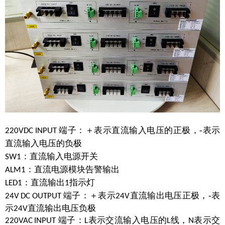
端子：＋表示直流输入电压的正极，
-表示
220VDC
INPUT
直流输入电压的负极
：直流输入电源开关
SW1
：直流电源模块告警输出
ALM1
：直流输出
指示灯
LED1
1
端子：＋表示
直流输出电压正极，
-表
24V
DC
OUTPUT
24V
示
直流输出电压负极
24V
端子：
表示交流输入电压的
线，
表示交
220VAC
INPUT
L
L
N