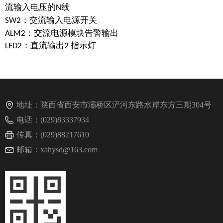
流输入电压的
线
N
：交流输入电源开关
SW2
：交流电源模块告警输出
ALM2
：直流输出
指示灯
LED2
2
地址：
陕西省西安市灞桥区浐河东路水岸东方三期304号
电话：
(029)83337934
传真：
(029)88217610
邮箱：
xahysd@163.com